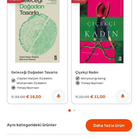
Geleceği Doğadan Tasarla
Çiçekçi Kadın
Ceylan Kalyon Özdemir,
Minyoung Kang
Muharrem Özdemir
Timaş Yayınları
Timaş Yayınları
€
16,50
€
11,00
€
33,00
€
22,00
Aynı kategorideki ürünler
Daha fazla ürün