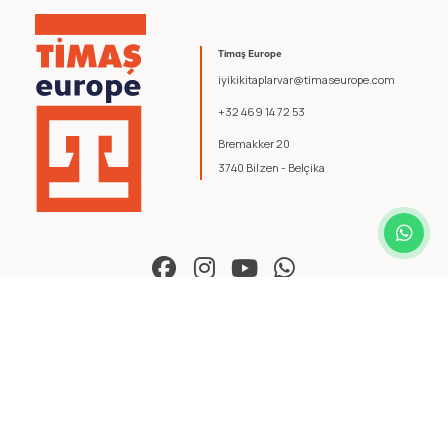
Timaş Europe
iyikikitaplarvar@timaseurope.com
+32 469 14 72 53
Bremakker 20
3740 Bilzen - Belçika
© 2026 Timaş Europe. Tüm hakları saklıdır.
Şartlar ve Koşullar
.
Gizlilik Politikası
.
yazılım