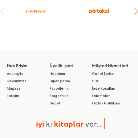
Hızlı Erişim
Üyelik İşleri
Müşteri Hizmetleri
Anasayfa
Hesabım
Genel Şartlar
Hakkımızda
Siparişlerim
SSS
Mağaza
Favorilerim
İade Koşulları
İletişim
Kargo takip
Ödemeler
Sepet
Gizlilik Politikası
i
y
i
k
i
k
i
t
a
p
l
a
r
v
a
r
.
.
.