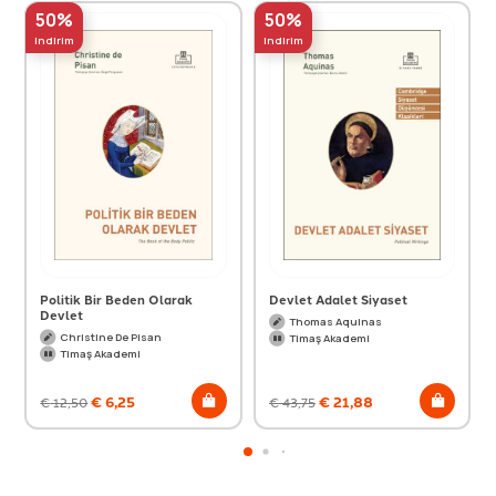
50%
50%
indirim
indirim
Politik Bir Beden Olarak
Devlet Adalet Siyaset
Devlet
Thomas Aquinas
Christine De Pisan
Timaş Akademi
Timaş Akademi
€
6,25
€
21,88
€
12,50
€
43,75