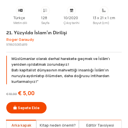
Türkçe
128
10/2020
13 x 21 x 1 cm
Metin dili
Sayfa
Çıkış tarihi
Boyut (cm)
21. Yüzyılda İslam’ın Dirilişi
Roger Garaudy
9786050834819
Müslümanlar olarak derhal harekete geçmek ve İslâm’ı
yeniden ışıldatmak zorundayız!
Batı kapitalist dünyasının mahvettiği insanlığı İslâm’ın
nuruyla aydınlatıp ölümden, daha doğrusu intihardan
kurtarmalıyız!”
€
5,00
€
10,00
Sepete Ekle
Arka kapak
Kitap neden önemli?
Editör Tavsiyesi