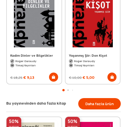
Kadim Dinler ve Bilgelikler
Yaşanmış Şiir: Don Kişot
Roger Garaudy
Roger Garaudy
Timaş Yayınları
Timaş Yayınları
€
9,13
€
5,00
€
18,25
€
10,00
Bu yayınevinden daha fazla kitap
Daha fazla ürün
50%
50%
indirim
indirim