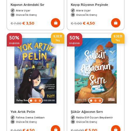
Kapının Ardındaki Sır
Kayıp Rüyanın Peşinde
Alara Uçar
Alara Uçar
Gülce İlk Genç
Gülce İlk Genç
€
3,50
€
4,50
€
7,00
€
9,00
9,10,11
9,10,11
50%
50%
Yaş
Yaş
indirim
indirim
Yok Artık Pelin
Şükür Ağacının Sırrı
Fatma Sema Sekban
Rabia Elif Özcan Beydemir
Gülce İlk Genç
Gülce İlk Genç
€
4,50
€
5,00
€
9,00
€
10,00