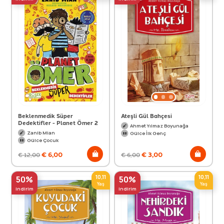
Beklenmedik Süper
Ateşli Gül Bahçesi
Dedektifler - Planet Ömer 2
Ahmet Yılmaz Boyunağa
Zanib Mian
Gülce İlk Genç
Gülce Çocuk
€
6,00
€
3,00
€
12,00
€
6,00
10,11
10,11
50%
50%
Yaş
Yaş
indirim
indirim