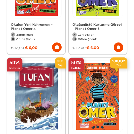
Okulun Yeni Kahramanı -
Olağanüstü Kurtarma Görevi
Planet Ömer 4
- Planet Ömer 3
Zanib Mian
Zanib Mian
Gülce Çocuk
Gülce Çocuk
€
6,00
€
6,00
€
12,00
€
12,00
10,11
9,10,11,12
50%
50%
Yaş
Yaş
indirim
indirim