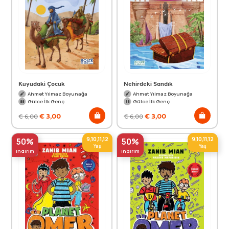
Kuyudaki Çocuk
Nehirdeki Sandık
Ahmet Yılmaz Boyunağa
Ahmet Yılmaz Boyunağa
Gülce İlk Genç
Gülce İlk Genç
€
3,00
€
3,00
€
6,00
€
6,00
9,10,11,12
9,10,11,12
50%
50%
Yaş
Yaş
indirim
indirim