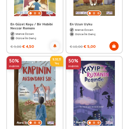
En Güzel Koşu / Bir Habibi
En Uzun Uyku
Neccar Romanı
Merve Özcan
Merve Özcan
Gülce İlk Genç
Gülce İlk Genç
€
4,50
€
5,00
€
9,00
€
10,00
9,10,11
50%
50%
Yaş
indirim
indirim