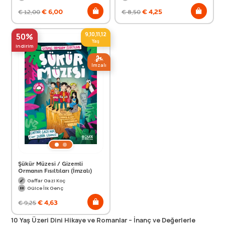
€
6,00
€
4,25
€
12,00
€
8,50
9,10,11,12
50%
Yaş
indirim
Imzalı
Şükür Müzesi / Gizemli
Ormanın Fısıltıları (İmzalı)
Gaffar Gazi Koç
Gülce İlk Genç
€
4,63
€
9,25
Alle producten geladen.
10 Yaş Üzeri Dini Hikaye ve Romanlar – İnanç ve Değerlerle