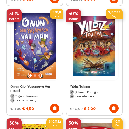
9,10,11
9,10,11,12
50%
50%
Yaş
Yaş
indirim
indirim
Onun Gibi Yaşamaya Var
Yıldız Takımı
mısın?
Şebnem Kanoğlu
Yağmur Karacan
Gülce İlk Genç
Gülce İlk Genç
€
4,50
€
5,00
€
9,00
€
10,00
9,10,11,12
10,11
50%
50%
Yaş
Yaş
indirim
indirim